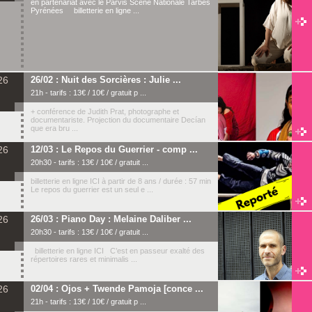
en partenariat avec le Parvis Scène Nationale Tarbes
Pyrénées billetterie en ligne ...
26
26/02 : Nuit des Sorcières : Julie ...
21h - tarifs : 13€ / 10€ / gratuit p ...
+ conférence de Judith Prat, photographe et
documentariste. Projection du documentaire Decían
que era bru ...
26
12/03 : Le Repos du Guerrier - comp ...
20h30 - tarifs : 13€ / 10€ / gratuit ...
billetterie en ligne ICI à partir de 8 ans / durée : 57 min
Le repos du guerrier est un seul e ...
26
26/03 : Piano Day : Melaine Daliber ...
20h30 - tarifs : 13€ / 10€ / gratuit ...
billetterie en ligne ICI C’est en passeur exalté des
répertoires rares et minimalis ...
26
02/04 : Ojos + Twende Pamoja [conce ...
21h - tarifs : 13€ / 10€ / gratuit p ...