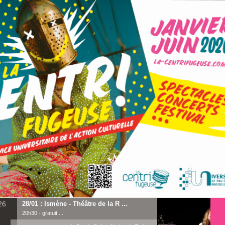
26
28/01 : Ismène - Théâtre de la R ...
20h30 - gratuit ...