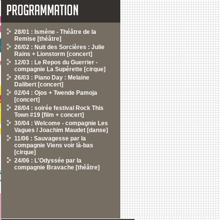
28/01 : Ismène - Théâtre de la
Remise [théâtre]
26/02 : Nuit des Sorcières : Julie
Rains + Lionstorm [concert]
12/03 : Le Repos du Guerrier -
compagnie La Supérette [cirque]
26/03 : Piano Day : Melaine
Dalibert [concert]
02/04 : Ojos + Twende Pamoja
[concert]
28/04 : soirée festival Rock This
Town #19 [film + concert]
30/04 : Welcome - compagnie Les
Vagues / Joachim Maudet [danse]
11/06 : Sauvagesse par la
compagnie Viens voir là-bas
[cirque]
24/06 : L'Odyssée par la
compagnie Bravache [théâtre]