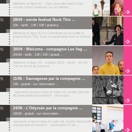
billetterie en ligne ICI Ojos (pop alternative) Des
vocaux tristes entassés sur un tél&eac ...
26
28/04 : soirée festival Rock This ...
20h - tarifs : 13€ / 10€ / gratuit p ...
billetterie en ligne ICI La Centrifugeuse accueille le
festival Rock This Town en partenariat avec le cinéma
L ...
26
30/04 : Welcome - compagnie Les Vag ...
20h30 - tarifs : 13€ / 10€ / gratuit ...
billetterie en ligne ICI création 2022 - durée : 45 min
Trio en forme de traversé ...
26
11/06 : Sauvagesse par la compagnie ...
19h - gratuit - sur réservation ...
spectacle proposé dans le cadre de Jardins Secrets
#6 www.jardinssecrets64.fr réservatio ...
26
24/06 : L'Odyssée par la compagnie ...
18h30 - gratuit - sur réservation ...
spectacle proposé dans le cadre de Jardins Secrets#6
www.jardinssecrets64.fr réservation ICI &n ...