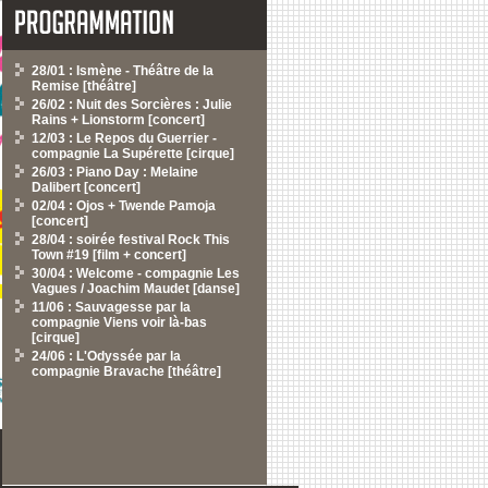
28/01 : Ismène - Théâtre de la
Remise [théâtre]
26/02 : Nuit des Sorcières : Julie
Rains + Lionstorm [concert]
12/03 : Le Repos du Guerrier -
compagnie La Supérette [cirque]
26/03 : Piano Day : Melaine
Dalibert [concert]
02/04 : Ojos + Twende Pamoja
[concert]
28/04 : soirée festival Rock This
Town #19 [film + concert]
30/04 : Welcome - compagnie Les
Vagues / Joachim Maudet [danse]
11/06 : Sauvagesse par la
compagnie Viens voir là-bas
[cirque]
24/06 : L'Odyssée par la
compagnie Bravache [théâtre]