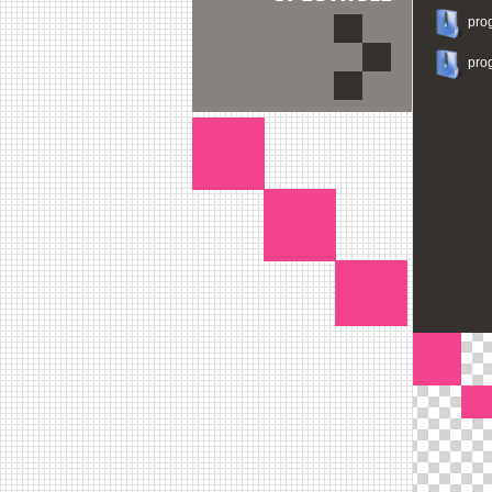
pro
pro