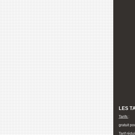
LES T
Tarifs
:
gratuit po
Tarif rédu