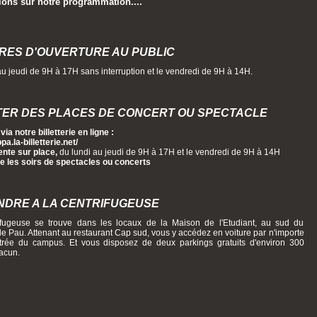
ions sur notre programmation....
RES D'OUVERTURE AU PUBLIC
au jeudi de 9H à 17H sans interruption et le vendredi de 9H à 14H.
ER DES PLACES DE CONCERT OU SPECTACLE
 via notre billetterie en ligne :
pa.la-billetterie.net/
ente sur place,
du lundi au jeudi de 9H à 17H et le vendredi de 9H à 14H
ce les soirs de spectacles ou concerts
NDRE A LA CENTRIFUGEUSE
fugeuse se trouve dans les locaux de la Maison de l'Etudiant, au sud du
 Pau. Attenant au restaurant Cap sud, vous y accédez en voiture par n'importe
trée du campus. Et vous disposez de deux parkings gratuits d'environ 300
acun.