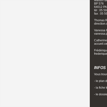
Maison de
BP 576
64012 P
tél : 05 5
fax : 05 5
Thomas Rod
direction
Vanessa P
vanessa.p
Catherine 
accueil.c
Frédérique
frederi
INFOS
Vous trou
- le plan 
- la fiche
- le dossi