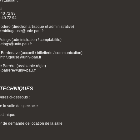
 l'Etudiant
AU
9 40 72 93
9 40 72 94
ero (direction artistique et administrative)
.centrifugeuse@univ-pau.fr
eings (administration / comptabilité)
eings@univ-pau.fr
Bordenave (accueil / billetterie / communication)
entrifugeuse@univ-pau.fr
 Barrère (assistante régie)
que.barrere@univ-pau.fr
 TECHNIQUES
verez ci-dessous :
de la salle de spectacle
 technique
er de demande de location de la salle