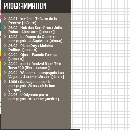
28/01 : Ismène - Théâtre de la
Remise [théâtre]
26/02 : Nuit des Sorcières : Julie
Rains + Lionstorm [concert]
12/03 : Le Repos du Guerrier -
compagnie La Supérette [cirque]
26/03 : Piano Day : Melaine
Dalibert [concert]
02/04 : Ojos + Twende Pamoja
[concert]
28/04 : soirée festival Rock This
Town #19 [film + concert]
30/04 : Welcome - compagnie Les
Vagues / Joachim Maudet [danse]
11/06 : Sauvagesse par la
compagnie Viens voir là-bas
[cirque]
24/06 : L'Odyssée par la
compagnie Bravache [théâtre]