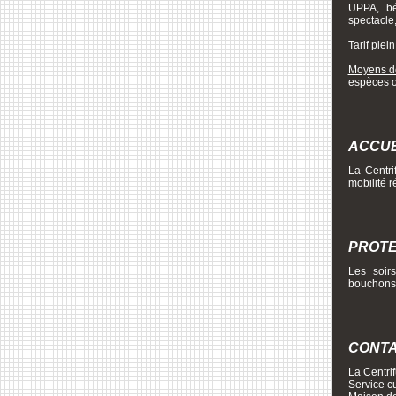
UPPA, bé
spectacle
Tarif plein
Moyens d
espèces o
ACCUE
La Centri
mobilité 
PROTE
Les soir
bouchons 
CONT
La Centri
Service c