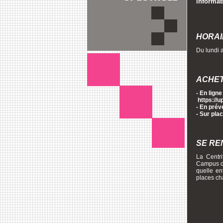
informat
HORAI
Du lundi 
ACHET
- En ligne
https://up
- En prév
- Sur pla
SE RE
La Centri
Campus de
quelle en
places ch